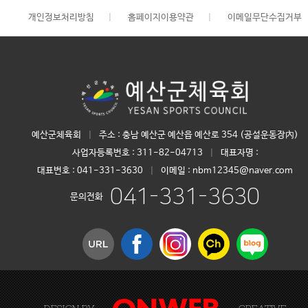
개인정보처리방침
|
홈페이지이용약관
|
이메일무단수집거부
예산군체육회
|
주소 : 충남 예산군 예산읍 예산로 354 (공설운동장內)
사업자등록번호 :
311-82-04713
|
대표자명 :
대표번호 :
041-331-3630
|
이메일 : nbm12345@naver.com
041-331-3630
문의전화