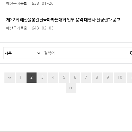
예산군체육회
638
01-26
제22회 예산윤봉길전국마라톤대회 일부 용역 대행사 선정결과 공고
예산군체육회
643
02-03
1
2
3
4
5
6
7
8
9
10