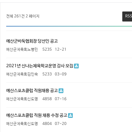
전체 261건
2 페이지
RS
예산군바둑협회장 당선인 공고
예산군체육회노병민
5235
12-21
2021년 신나는체육학교운영 강사 모집
예산군체육회김인숙
5233
03-09
예산스포츠클럽 직원채용 공고
예산군체육회신도영
4858
07-16
예산스포츠클럽 직원 채용 수정 공고
예산군체육회신도영
4804
07-20