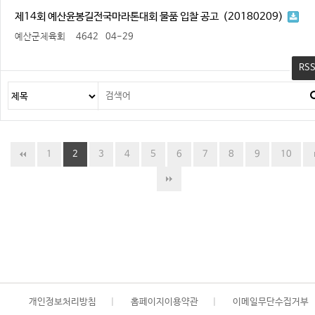
제14회 예산윤봉길전국마라톤대회 물품 입찰 공고 (20180209)
예산군체육회
4642
04-29
RS
1
2
3
4
5
6
7
8
9
10
개인정보처리방침
|
홈페이지이용약관
|
이메일무단수집거부