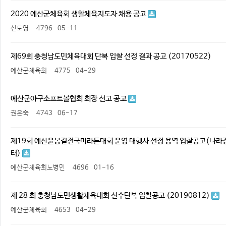
2020 예산군체육회 생활체육지도자 채용 공고
신도영
4796
05-11
제69회 충청남도민체육대회 단복 입찰 선정 결과 공고 (20170522)
예산군체육회
4775
04-29
예산군야구소프트볼협회 회장 선고 공고
권은숙
4743
06-17
제19회 예산윤봉길전국마라톤대회 운영 대행사 선정 용역 입찰공고(나라
터)
예산군체육회노병민
4696
01-16
제 28 회 충청남도민생활체육대회 선수단복 입찰공고 (20190812)
예산군체육회
4653
04-29