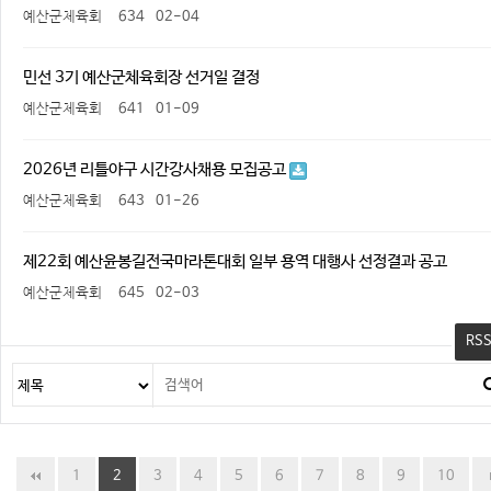
예산군체육회
634
02-04
민선 3기 예산군체육회장 선거일 결정
예산군체육회
641
01-09
2026년 리틀야구 시간강사채용 모집공고
예산군체육회
643
01-26
제22회 예산윤봉길전국마라톤대회 일부 용역 대행사 선정결과 공고
예산군체육회
645
02-03
RS
1
2
3
4
5
6
7
8
9
10