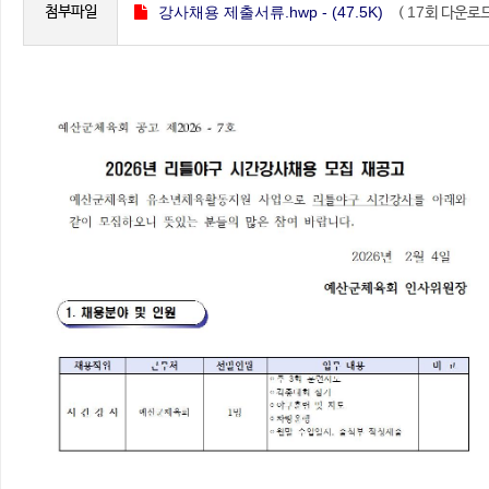
첨부파일
강사채용 제출서류.hwp - (47.5K)
17
(
회 다운로
)