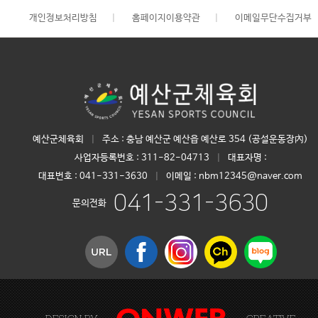
개인정보처리방침
|
홈페이지이용약관
|
이메일무단수집거부
예산군체육회
|
주소 : 충남 예산군 예산읍 예산로 354 (공설운동장內)
사업자등록번호 :
311-82-04713
|
대표자명 :
대표번호 :
041-331-3630
|
이메일 : nbm12345@naver.com
041-331-3630
문의전화