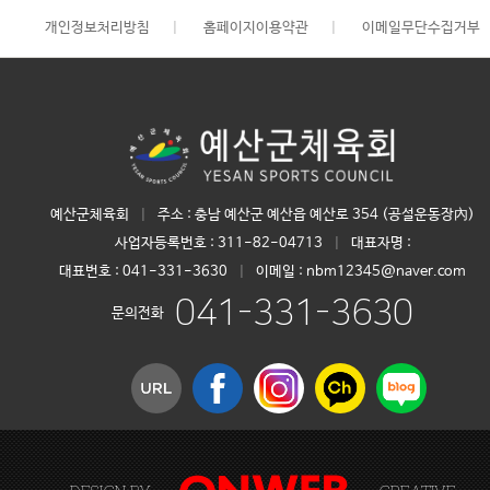
개인정보처리방침
|
홈페이지이용약관
|
이메일무단수집거부
예산군체육회
|
주소 : 충남 예산군 예산읍 예산로 354 (공설운동장內)
사업자등록번호 :
311-82-04713
|
대표자명 :
대표번호 :
041-331-3630
|
이메일 : nbm12345@naver.com
041-331-3630
문의전화