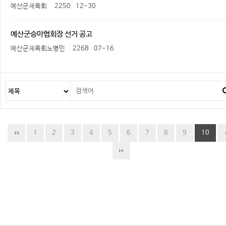
예산군체육회
2250
12-30
예산군승마협회장 선거 공고
예산군체육회노병민
2268
07-16
1
2
3
4
5
6
7
8
9
10