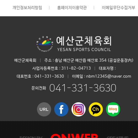
개인정보처리방침
|
홈페이지이용약관
|
이메일무단수집거부
예산군체육회
|
주소 : 충남 예산군 예산읍 예산로 354 (공설운동장內)
사업자등록번호 :
311-82-04713
|
대표자명 :
대표번호 :
041-331-3630
|
이메일 : nbm12345@naver.com
041-331-3630
문의전화