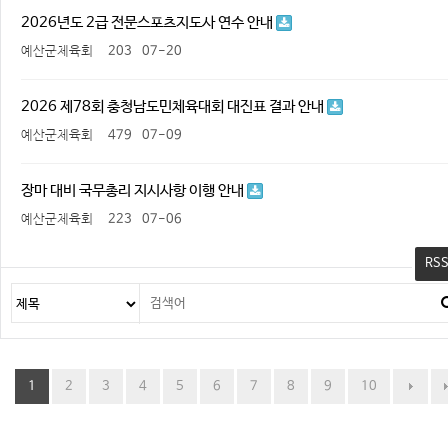
2026년도 2급 전문스포츠지도사 연수 안내
예산군체육회
203
07-20
2026 제78회 충청남도민체육대회 대진표 결과 안내
예산군체육회
479
07-09
장마 대비 국무총리 지시사항 이행 안내
예산군체육회
223
07-06
RS
1
2
3
4
5
6
7
8
9
10