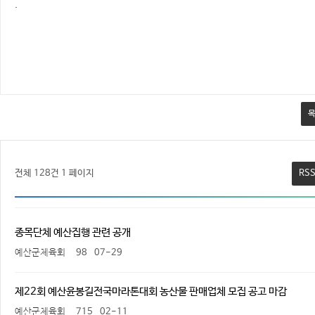
.
전체 128건
1 페이지
RS
종목단체 예산집행 관련 공개
예산군체육회
98
07-29
제22회 예산윤봉길전국마라톤대회 농산물 판매업체 모집 공고 마감
예산군체육회
715
02-11