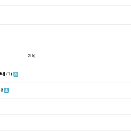
제목
내 (1)
안내