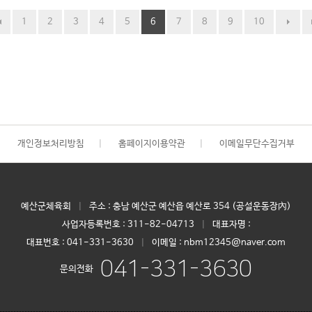
1
2
3
4
5
6
7
8
9
10
개인정보처리방침
|
홈페이지이용약관
|
이메일무단수집거부
예산군체육회
|
주소 : 충남 예산군 예산읍 예산로 354 (공설운동장內)
사업자등록번호 :
311-82-04713
|
대표자명 :
대표번호 :
041-331-3630
|
이메일 : nbm12345@naver.com
041-331-3630
문의전화