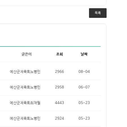
목록
글쓴이
조회
날짜
예산군체육회노병민
2966
08-04
예산군체육회노병민
2958
06-07
예산군체육회최재필
4443
05-23
예산군체육회노병민
2924
05-23