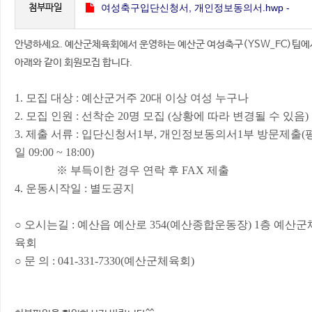
첨부파일
여성축구입단신청서, 개인정보동의서.hwp -
안녕하세요. 예산군체육회에서 운영하는 예산군 여성축구(YSW_FC)팀에
(14.5K)
77
(
회 다운로드 )
아래와 같이 회원모집 합니다.
1.
모집 대상
:
예산군거주
20
대 이상 여성 누구나
2.
모집 인원
:
선착순
20
명 모집
(
상황에 따라 변경될 수 있음
)
3.
제출 서류
:
입단신청서
1
부
,
개인정보동의서
1
부 방문제출
(
일
09:00 ~ 18:00)
※ 부득이한 경우 연락 후 FAX 제출
4.
운동시작일
:
별도공지
○
오시는길
:
예산읍 예산로
354(
예산종합운동장
) 1
층 예산군
육회
○
문 의
: 041-331-7330(
예산군체육회
)